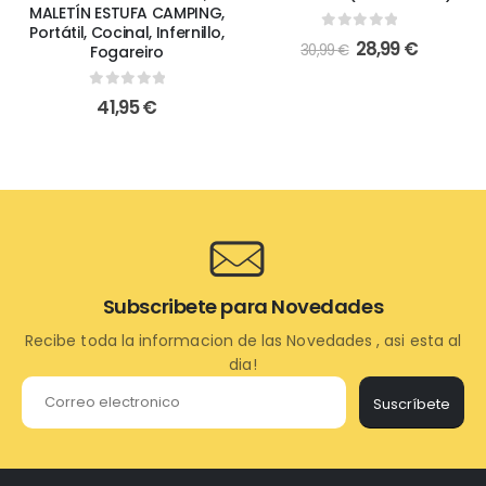
MALETÍN ESTUFA CAMPING,
Portátil, Cocinal, Infernillo,
0
out of 5
28,99
€
30,99
€
Fogareiro
0
out of 5
41,95
€
Subscribete para Novedades
Recibe toda la informacion de las Novedades , asi esta al
dia!
Suscríbete