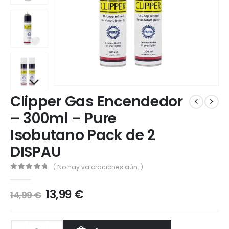
Clipper Gas Encendedor
– 300ml – Pure
Isobutano Pack de 2
DISPAU
( No hay valoraciones aún. )
0
out of 5
13,99
€
14,99
€