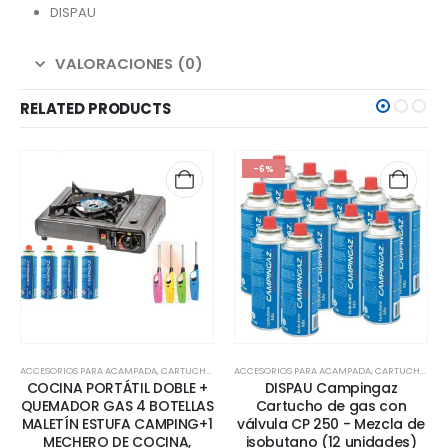
DISPAU
VALORACIONES (0)
RELATED PRODUCTS
-6%
IOS DE COCINA
ACCESORIOS PARA ACAMPADA
,
CARTUCHOS DE GAS
ACCESORIOS PARA ACAMPADA
,
ENCENDEDORES
,
HOGAR & COCINA
,
CARTUCHOS DE GAS
,
HOGAR
COCINA PORTÁTIL DOBLE +
DISPAU Campingaz
QUEMADOR GAS 4 BOTELLAS
Cartucho de gas con
MALETÍN ESTUFA CAMPING+1
válvula CP 250 - Mezcla de
MECHERO DE COCINA,
isobutano (12 unidades)