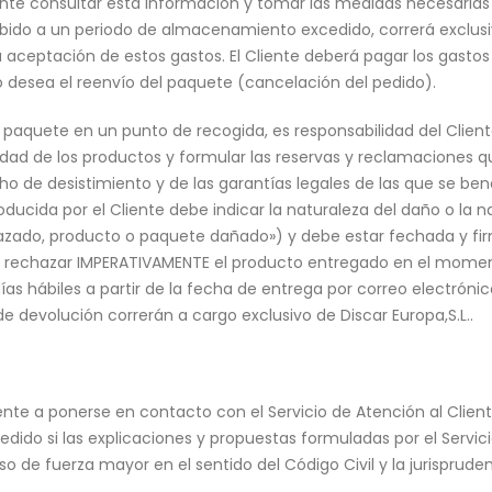
iente consultar esta información y tomar las medidas necesarias
ebido a un periodo de almacenamiento excedido, correrá exclusiv
 aceptación de estos gastos. El Cliente deberá pagar los gastos 
o desea el reenvío del paquete (cancelación del pedido).
 paquete en un punto de recogida, es responsabilidad del Clien
dad de los productos y formular las reservas y reclamaciones qu
o de desistimiento y de las garantías legales de las que se bene
roducida por el Cliente debe indicar la naturaleza del daño o la 
azado, producto o paquete dañado») y debe estar fechada y fi
erá rechazar IMPERATIVAMENTE el producto entregado en el mome
días hábiles a partir de la fecha de entrega por correo electró
e devolución correrán a cargo exclusivo de Discar Europa,S.L..
liente a ponerse en contacto con el Servicio de Atención al Clie
edido si las explicaciones y propuestas formuladas por el Servici
so de fuerza mayor en el sentido del Código Civil y la jurisprude