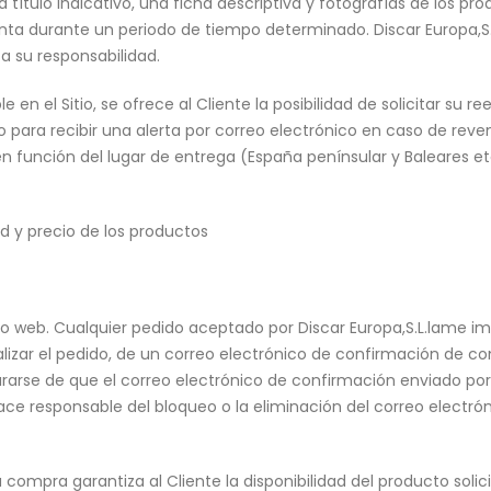
 a título indicativo, una ficha descriptiva y fotografías de los 
nta durante un periodo de tiempo determinado. Discar Europa,S.
a su responsabilidad.
 en el Sitio, se ofrece al Cliente la posibilidad de solicitar su
tio para recibir una alerta por correo electrónico en caso de rev
 en función del lugar de entrega (España penínsular y Baleares etc
ad y precio de los productos
io web. Cualquier pedido aceptado por Discar Europa,S.L.lame impl
alizar el pedido, de un correo electrónico de confirmación de c
urarse de que el correo electrónico de confirmación enviado por 
 hace responsable del bloqueo o la eliminación del correo elec
compra garantiza al Cliente la disponibilidad del producto solicita