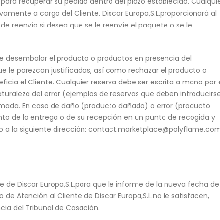
 para recuperar su pedido dentro del plazo establecido. Cualqui
amente a cargo del Cliente. Discar Europa,S.L.proporcionará al
de reenvío si desea que se le reenvíe el paquete o se le
te desembalar el producto o productos en presencia del
e le parezcan justificadas, así como rechazar el producto o
ficia el Cliente. Cualquier reserva debe ser escrita a mano por 
naturaleza del error (ejemplos de reservas que deben introducirse
rmada. En caso de daño (producto dañado) o error (producto
nto de la entrega o de su recepción en un punto de recogida y
nico a la siguiente dirección: contact.marketplace@polyflame.com
nte de Discar Europa,S.L.para que le informe de la nueva fecha de
o de Atención al Cliente de Discar Europa,S.L.no le satisfacen,
ncia del Tribunal de Casación.