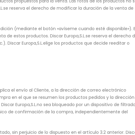
productos propuestos para la venta. Las fotos de los productos no 
L.se reserva el derecho de modificar la duración de la venta de
 reedición (mediante el botón «avíseme cuando esté disponible»). 
enta de estos productos. Discar Europa,S.L.se reserva el derecho 
.). Discar Europa,S.L.elige los productos que decide reeditar o
ica el envío al Cliente, a la dirección de correo electrónico
ompra en el que se resumen los productos pedidos y la dirección
Discar Europa,S.L.no sea bloqueado por un dispositivo de filtrad
trónico de confirmación de la compra, independientemente del
do, sin perjuicio de lo dispuesto en el artículo 3.2 anterior. Disc