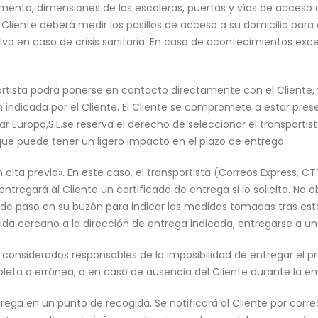
amento, dimensiones de las escaleras, puertas y vías de acceso
l Cliente deberá medir los pasillos de acceso a su domicilio para 
lvo en caso de crisis sanitaria. En caso de acontecimientos excepc
tista podrá ponerse en contacto directamente con el Cliente, y
n indicada por el Cliente. El Cliente se compromete a estar pres
 Europa,S.L.se reserva el derecho de seleccionar el transportis
o que puede tener un ligero impacto en el plazo de entrega.
 cita previa». En este caso, el transportista (Correos Express, 
 entregará al Cliente un certificado de entrega si lo solicita. N
o de paso en su buzón para indicar las medidas tomadas tras est
ida cercano a la dirección de entrega indicada, entregarse a un
ser considerados responsables de la imposibilidad de entregar el p
leta o errónea, o en caso de ausencia del Cliente durante la en
ga en un punto de recogida. Se notificará al Cliente por corre