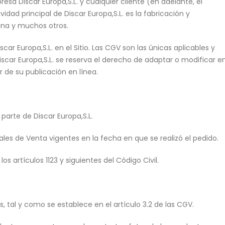
sa Discar Europa,S.L. y cualquier cliente (en adelante, el
idad principal de Discar Europa,S.L. es la fabricación y
cina y muchos otros.
r Europa,S.L. en el Sitio. Las CGV son las únicas aplicables y
Discar Europa,S.L. se reserva el derecho de adaptar o modificar e
de su publicación en línea.
arte de Discar Europa,S.L.
rales de Venta vigentes en la fecha en que se realizó el pedido.
s artículos 1123 y siguientes del Código Civil.
, tal y como se establece en el artículo 3.2 de las CGV.