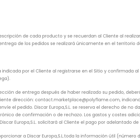
escripción de cada producto y se recuerdan al Cliente al realizar 
entrega de los pedidos se realizará únicamente en el territorio 
indicada por el Cliente al registrarse en el Sitio y confirmada al
ega).
rección de entrega después de haber realizado su pedido, deberá 
siguiente dirección: contact.marketplace@polyflame.com, indica
víe el pedido. Discar Europa,S.L. se reserva el derecho de no da
ectrónico de confirmación o de rechazo. Los gastos y costes adi
Discar Europa,S.L. solicitará al Cliente el pago por adelantado de
orcionar a Discar Europa,S.L.toda la información útil (número de