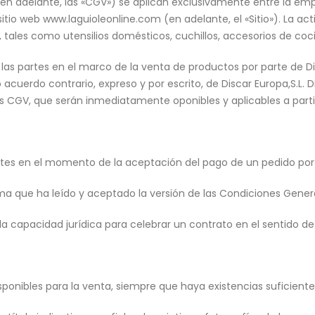
n adelante, las «CGV») se aplican exclusivamente entre la empre
tio web www.laguioleonline.com (en adelante, el «Sitio»). La activ
, tales como utensilios domésticos, cuchillos, accesorios de co
as partes en el marco de la venta de productos por parte de Disca
acuerdo contrario, expreso y por escrito, de Discar Europa,S.L. 
CGV, que serán inmediatamente oponibles y aplicables a partir 
rtes en el momento de la aceptación del pago de un pedido por p
nfirma que ha leído y aceptado la versión de las Condiciones Gene
la capacidad jurídica para celebrar un contrato en el sentido de lo
ponibles para la venta, siempre que haya existencias suficientes