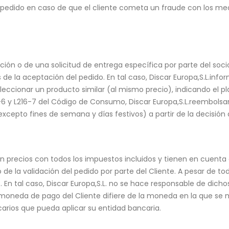
 pedido en caso de que el cliente cometa un fraude con los medi
ón o de una solicitud de entrega específica por parte del socio
de la aceptación del pedido. En tal caso, Discar Europa,S.L.infor
leccionar un producto similar (al mismo precio), indicando el p
6-6 y L216-7 del Código de Consumo, Discar Europa,S.L.reembols
cepto fines de semana y días festivos) a partir de la decisión d
n precios con todos los impuestos incluidos y tienen en cuenta el
e la validación del pedido por parte del Cliente. A pesar de tod
. En tal caso, Discar Europa,S.L. no se hace responsable de dich
moneda de pago del Cliente difiere de la moneda en la que se mue
arios que pueda aplicar su entidad bancaria.