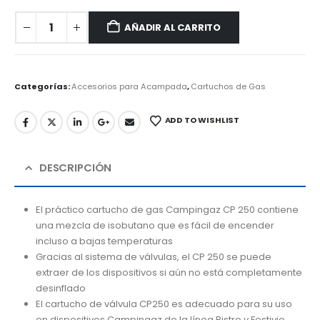
AÑADIR AL CARRITO
Categorías:
Accesorios para Acampada
,
Cartuchos de Gas
ADD TO WISHLIST
DESCRIPCIÓN
El práctico cartucho de gas Campingaz CP 250 contiene
una mezcla de isobutano que es fácil de encender
incluso a bajas temperaturas
Gracias al sistema de válvulas, el CP 250 se puede
extraer de los dispositivos si aún no está completamente
desinflado
El cartucho de válvula CP250 es adecuado para su uso
en dispositivos Campingaz de la línea Bistro y Festivio