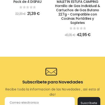
MALETÍN ESTUFA CAMPING
Gas Butano Portable
Hornillo de Gas Individual &
Compatible para Cocin
Cartuchos de Gas Butano
Portátiles de Campingaz
227g - Compatible con
Hornillo, Soplete Soldad
Cocinas Portátiles y
B-250 227gr (B-250, GA
Sopletes
BUTANO ROJO Y NARANJ
12, B-250)
0
out of 5
42,95
€
45,95
€
0
out of 5
26,89
€
28,89
€
Subscribete para Novedades
Recibe toda la informacion de las Novedades , asi esta al
dia!
Suscríbete