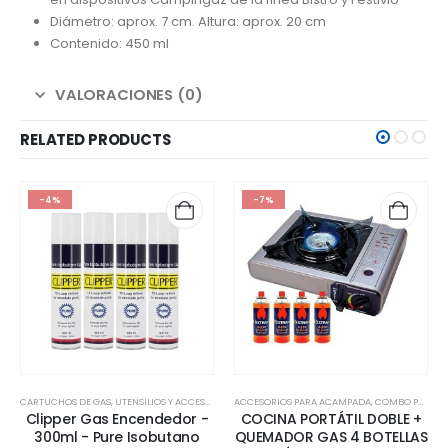
Diámetro: aprox. 7 cm. Altura: aprox. 20 cm
Contenido: 450 ml
VALORACIONES (0)
RELATED PRODUCTS
-7%
-7%
 DE COCINA
ACCESORIOS PARA ACAMPADA
,
COMBO PACKS
ACCESORIOS PARA ACAMPADA
,
CARTUCHOS DE 
or -
COCINA PORTÁTIL DOBLE +
DISPAU Pack de Cartuch
ano
QUEMADOR GAS 4 BOTELLAS
de Gas Butano Recamb