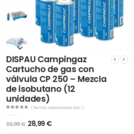
DISPAU Campingaz
Cartucho de gas con
válvula CP 250 – Mezcla
de isobutano (12
unidades)
( No hay valoraciones aún. )
0
out of 5
28,99
€
30,99
€