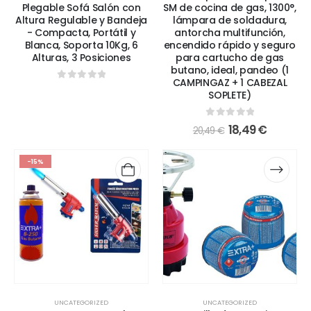
Plegable Sofá Salón con
SM de cocina de gas, 1300°,
Altura Regulable y Bandeja
lámpara de soldadura,
- Compacta, Portátil y
antorcha multifunción,
Blanca, Soporta 10Kg, 6
encendido rápido y seguro
Alturas, 3 Posiciones
para cartucho de gas
butano, ideal, pandeo (1
CAMPINGAZ + 1 CABEZAL
0
out of 5
SOPLETE)
0
out of 5
18,49
€
20,49
€
-15%
UNCATEGORIZED
UNCATEGORIZED