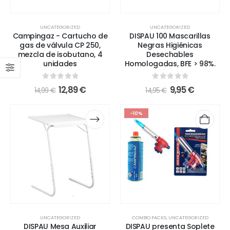
UNCATEGORIZED
UNCATEGORIZED
Campingaz - Cartucho de
DISPAU 100 Mascarillas
gas de válvula CP 250,
Negras Higiénicas
mezcla de isobutano, 4
Desechables
unidades
Homologadas, BFE > 98%.
0
out of 5
0
out of 5
12,89
€
9,95
€
14,99
€
14,95
€
-10%
UNCATEGORIZED
COMBO PACKS
,
UNCATEGORIZED
DISPAU Mesa Auxiliar
DISPAU presenta Soplete