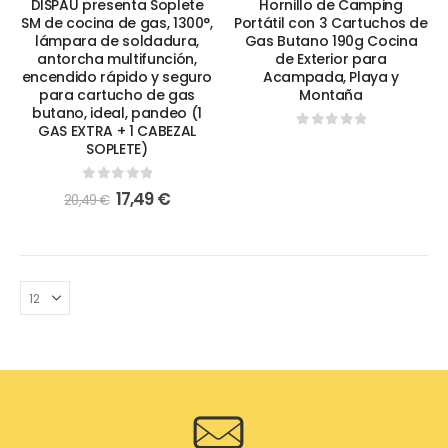
DISPAU presenta Soplete
Hornillo de Camping
SM de cocina de gas, 1300°,
Portátil con 3 Cartuchos de
lámpara de soldadura,
Gas Butano 190g Cocina
antorcha multifunción,
de Exterior para
encendido rápido y seguro
Acampada, Playa y
para cartucho de gas
Montaña
butano, ideal, pandeo (1
GAS EXTRA + 1 CABEZAL
0
out of 5
SOPLETE)
0
out of 5
17,49
€
20,49
€